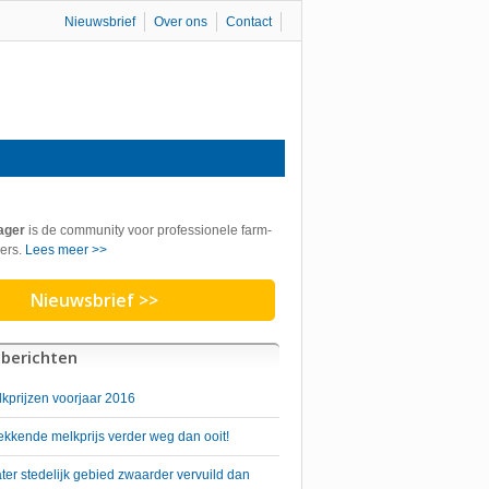
Nieuwsbrief
Over ons
Contact
ager
is de community voor professionele farm-
ers.
Lees meer >>
Nieuwsbrief >>
berichten
lkprijzen voorjaar 2016
kkende melkprijs verder weg dan ooit!
er stedelijk gebied zwaarder vervuild dan