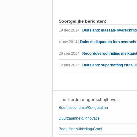
Soortgelijke berichten:
19 dec 2014
|
Duitsland: massale overschrij
4 nov 2014
|
Duits melkquotum fors oversch
26 sep 2014
|
Recordoverschrijding melkquot
12 mei 2015
|
Duitsland: superheffing circa 3
The Herdmanager schrijft over:
Bedrijseconomie/Kengetallen
Duurzaamheid/Innovatie
Bedrijfsontwikkeling/Groei