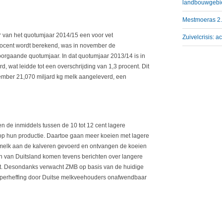
landbouwgebi
Mestmoeras 2.0
r van het quotumjaar 2014/15 een voor vet
Zuivelcrisis:
rocent wordt berekend, was in november de
voorgaande quotumjaar. In dat quotumjaar 2013/14 is in
, wat leidde tot een overschrijding van 1,3 procent. Dit
vember 21,070 miljard kg melk aangeleverd, een
 en de inmiddels tussen de 10 tot 12 cent lagere
op hun productie. Daartoe gaan meer koeien met lagere
ijmelk aan de kalveren gevoerd en ontvangen de koeien
en van Duitsland komen tevens berichten over langere
t. Desondanks verwacht ZMB op basis van de huidige
uperheffing door Duitse melkveehouders onafwendbaar