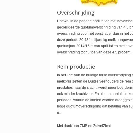
Overschrijding
Hoewel in de periode april tot en met novembe
gecorrigeerde quotumoverschrijding van 4,5 p
overschrijding voor het eerst lager dan in het 
deze periode 20,434 miljard kg melk aangevoerd
quotumjaar 2014/15 is van april tot en met no
overschrijding tot nu toe van deze 4,5 procent.
Rem productie
In het licht van de huidige forse overschrijding
melkprijs zetten de Duitse veehouders de rem 
prestaties naar de slacht, wordt meer boerder
ook minder krachtvoer. En uit een aantal strek
perioden, waarin de koeien worden drooggeze
hoge quotumoverschrijding dat betaling van s
is.
Met dank aan ZMB en ZuivelZicht.