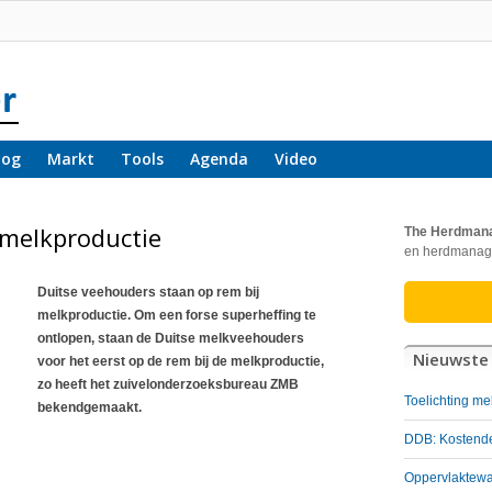
log
Markt
Tools
Agenda
Video
 melkproductie
The Herdman
en herdmanag
Duitse veehouders staan op rem bij
melkproductie. Om een forse superheffing te
ontlopen, staan de Duitse melkveehouders
Nieuwste 
voor het eerst op de rem bij de melkproductie,
zo heeft het zuivelonderzoeksbureau ZMB
Toelichting me
bekendgemaakt.
DDB: Kostende
Oppervlaktewat