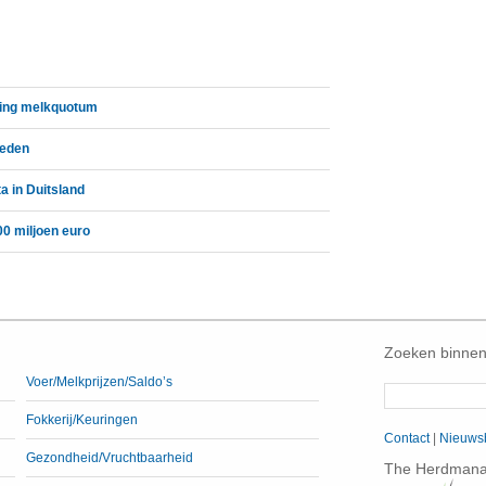
ding melkquotum
reden
a in Duitsland
00 miljoen euro
Zoeken binnen
Voer/Melkprijzen/Saldo’s
Fokkerij/Keuringen
Contact
|
Nieuwsb
Gezondheid/Vruchtbaarheid
The Herdmanag