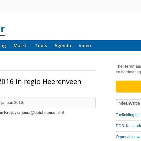
log
Markt
Tools
Agenda
Video
The Herdman
en herdmanag
2016 in regio Heerenveen
Nieuwste 
 januari 2016.
n Kreij, via joost@dutchsense.nl of
Toelichting me
DDB: Kostende
Oppervlaktewat