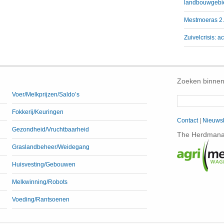
landbouwgebi
Mestmoeras 2.0
Zuivelcrisis:
Zoeken binnen
Voer/Melkprijzen/Saldo’s
Fokkerij/Keuringen
Contact
|
Nieuwsb
Gezondheid/Vruchtbaarheid
The Herdmanag
Graslandbeheer/Weidegang
Huisvesting/Gebouwen
Melkwinning/Robots
Voeding/Rantsoenen