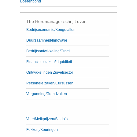
Boerenbond
The Herdmanager schrijft over:
Bedrijseconomie/Kengetallen
Duurzaamheid/Innovatie
Bedrijfsontwikkeling/Groei
Financiele zaken/Liquiditeit
Ontwikkelingen Zuivelsector
Personele zaken/Cursussen
Vergunning/Grondzaken
Voer/Melkprijzen/Saldo’s
Fokkerij/Keuringen