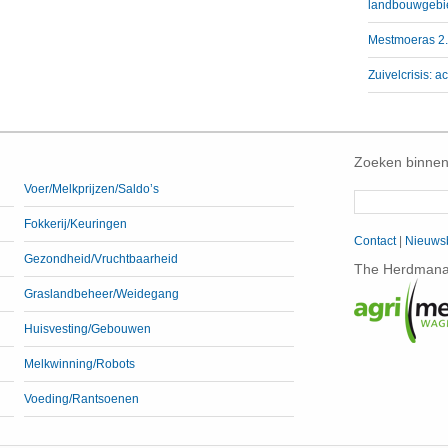
landbouwgebi
Mestmoeras 2.0
Zuivelcrisis:
Zoeken binnen
Voer/Melkprijzen/Saldo’s
Fokkerij/Keuringen
Contact
|
Nieuwsb
Gezondheid/Vruchtbaarheid
The Herdmanag
Graslandbeheer/Weidegang
Huisvesting/Gebouwen
Melkwinning/Robots
Voeding/Rantsoenen