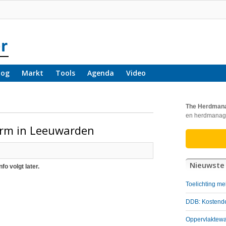
log
Markt
Tools
Agenda
Video
The Herdman
en herdmanag
orm in Leeuwarden
Nieuwste 
o volgt later.
Toelichting me
DDB: Kostende
Oppervlaktewat