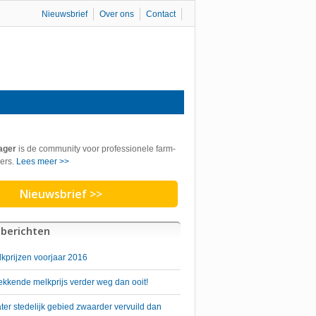
Nieuwsbrief
Over ons
Contact
ager
is de community voor professionele farm-
ers.
Lees meer >>
Nieuwsbrief >>
berichten
lkprijzen voorjaar 2016
kkende melkprijs verder weg dan ooit!
er stedelijk gebied zwaarder vervuild dan