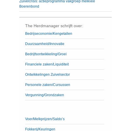
Zuivelcrisis: actieprogramma vakgroep melkvee
Boerenbond
The Herdmanager schrijft over:
Bedrijseconomie/Kengetallen
Duurzaamheid/Innovatie
Bedrijfsontwikkeling/Groei
Financiele zaken/Liquiditeit
Ontwikkelingen Zuivelsector
Personele zaken/Cursussen
Vergunning/Grondzaken
Voer/Melkprijzen/Saldo’s
Fokkerij/Keuringen