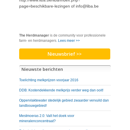
http://www.liba.be/liba/index.php?
page=beschikbare-lezingen of info@liba.be
The Herdmanager
is de community voor professionele
farm- en herdmanagers.
Lees meer >>
Nieuwsbrief >>
Nieuwste berichten
Toelichting melkprijzen voorjaar 2016
DDB: Kostendekkende melkprijs verder weg dan ooit!
Oppervlaktewater stedelijk gebied zwaarder vervuild dan
landbouwgebied!
Mestmoeras 2.0: Valt het doek voor
mineralenconcentraat?