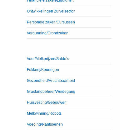
Financiele zaken/Liquiditeit
Ontwikkelingen Zuivelsector
Personele zaken/Cursussen
Vergunning/Grondzaken
Voer/Melkprijzen/Saldo’s
Fokkerij/Keuringen
Gezondheid/Vruchtbaarheid
Graslandbeheer/Weidegang
Huisvesting/Gebouwen
Melkwinning/Robots
Voeding/Rantsoenen