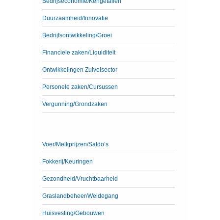
Bedrijseconomie/Kengetallen
Duurzaamheid/Innovatie
Bedrijfsontwikkeling/Groei
Financiele zaken/Liquiditeit
Ontwikkelingen Zuivelsector
Personele zaken/Cursussen
Vergunning/Grondzaken
Voer/Melkprijzen/Saldo’s
Fokkerij/Keuringen
Gezondheid/Vruchtbaarheid
Graslandbeheer/Weidegang
Huisvesting/Gebouwen