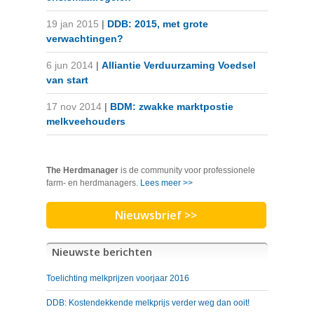
19 jan 2015
|
DDB: 2015, met grote
verwachtingen?
6 jun 2014
|
Alliantie Verduurzaming Voedsel
van start
17 nov 2014
|
BDM: zwakke marktpostie
melkveehouders
The Herdmanager
is de community voor professionele
farm- en herdmanagers.
Lees meer >>
Nieuwsbrief >>
Nieuwste berichten
Toelichting melkprijzen voorjaar 2016
DDB: Kostendekkende melkprijs verder weg dan ooit!