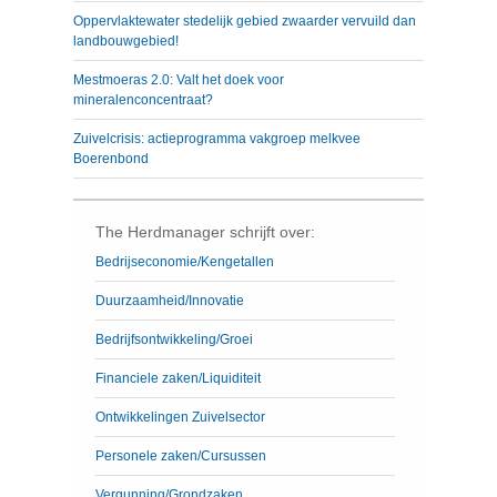
Oppervlaktewater stedelijk gebied zwaarder vervuild dan
landbouwgebied!
Mestmoeras 2.0: Valt het doek voor
mineralenconcentraat?
Zuivelcrisis: actieprogramma vakgroep melkvee
Boerenbond
The Herdmanager schrijft over:
Bedrijseconomie/Kengetallen
Duurzaamheid/Innovatie
Bedrijfsontwikkeling/Groei
Financiele zaken/Liquiditeit
Ontwikkelingen Zuivelsector
Personele zaken/Cursussen
Vergunning/Grondzaken