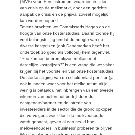
(MVP) voor. Een instrument waarmee in tijden
van crisis op de melkmarkt, door een gerichte
aanpak de crisis en de prijsval zoveel mogelijk
kan worden beperkt.
Tevens brachten we Commissaris Hogan op de
hoogte van onze kostenstudies. Daarin toonde hij
veel belangstelling omdat de hoogte van de
diverse kostprijzen (ook Denemarken heeft het
onderzoek zo goed als voltooid) hem tegenviel.
“Hoe kunnen boeren blijven melken met
dergelijke kostprijzen?” is een vraag die we vaker
krijgen bij het voorstellen van onze kostenstudies.
De sterke stijging van de schuldenlast per liter (ja,
ook in landen waar voor het melkquotum altijd
weinig is betaald), het inbrengen van een tweede
inkomen van buiten het bedrijf door de
echtgenote/partner en de intrede van
investeerders in de sector die de grond opkopen
die vervolgens weer door de melkveehouder
wordt gepacht, geven al een beeld hoe
melkveehouders ’in business’ proberen te blijven.
Wie vervolgens de extreme vergrijzing in de