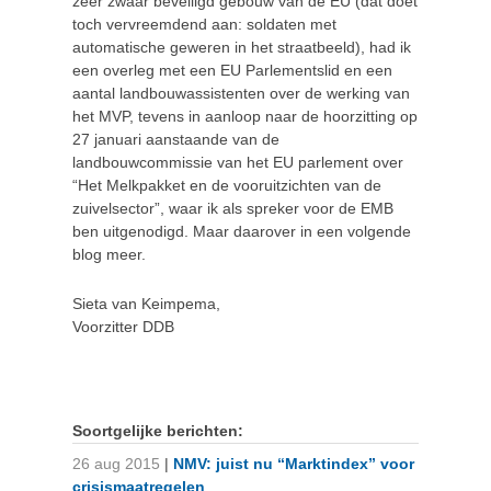
zeer zwaar beveiligd gebouw van de EU (dat doet
toch vervreemdend aan: soldaten met
automatische geweren in het straatbeeld), had ik
een overleg met een EU Parlementslid en een
aantal landbouwassistenten over de werking van
het MVP, tevens in aanloop naar de hoorzitting op
27 januari aanstaande van de
landbouwcommissie van het EU parlement over
“Het Melkpakket en de vooruitzichten van de
zuivelsector”, waar ik als spreker voor de EMB
ben uitgenodigd. Maar daarover in een volgende
blog meer.
Sieta van Keimpema,
Voorzitter DDB
Soortgelijke berichten:
26 aug 2015
|
NMV: juist nu “Marktindex” voor
crisismaatregelen