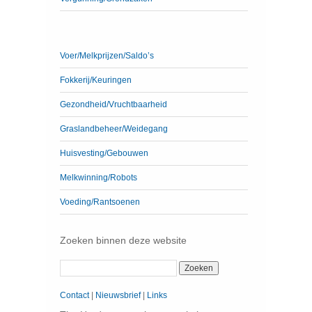
Voer/Melkprijzen/Saldo’s
Fokkerij/Keuringen
Gezondheid/Vruchtbaarheid
Graslandbeheer/Weidegang
Huisvesting/Gebouwen
Melkwinning/Robots
Voeding/Rantsoenen
Zoeken binnen deze website
Contact
|
Nieuwsbrief
|
Links