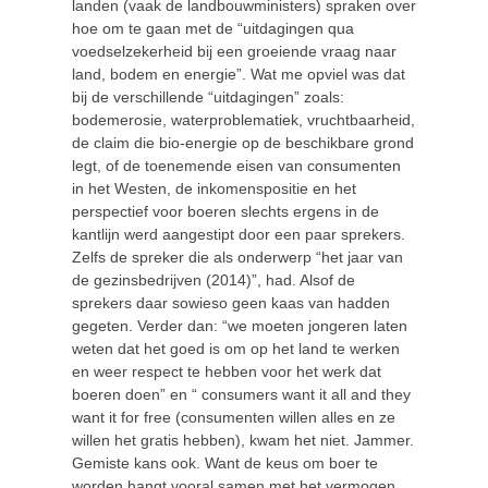
landen (vaak de landbouwministers) spraken over
hoe om te gaan met de “uitdagingen qua
voedselzekerheid bij een groeiende vraag naar
land, bodem en energie”. Wat me opviel was dat
bij de verschillende “uitdagingen” zoals:
bodemerosie, waterproblematiek, vruchtbaarheid,
de claim die bio-energie op de beschikbare grond
legt, of de toenemende eisen van consumenten
in het Westen, de inkomenspositie en het
perspectief voor boeren slechts ergens in de
kantlijn werd aangestipt door een paar sprekers.
Zelfs de spreker die als onderwerp “het jaar van
de gezinsbedrijven (2014)”, had. Alsof de
sprekers daar sowieso geen kaas van hadden
gegeten. Verder dan: “we moeten jongeren laten
weten dat het goed is om op het land te werken
en weer respect te hebben voor het werk dat
boeren doen” en “ consumers want it all and they
want it for free (consumenten willen alles en ze
willen het gratis hebben), kwam het niet. Jammer.
Gemiste kans ook. Want de keus om boer te
worden hangt vooral samen met het vermogen