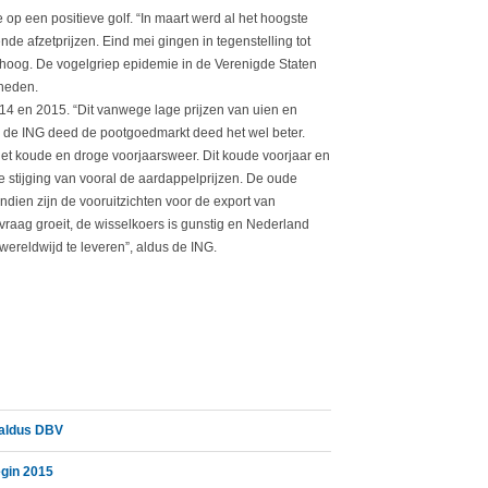
p een positieve golf. “In maart werd al het hoogste
ende afzetprijzen. Eind mei gingen in tegenstelling tot
mhoog. De vogelgriep epidemie in de Verenigde Staten
kheden.
4 en 2015. “Dit vanwege lage prijzen van uien en
s de ING deed de pootgoedmarkt deed het wel beter.
 het koude en droge voorjaarsweer. Dit koude voorjaar en
stijging van vooral de aardappelprijzen. De oude
ndien zijn de vooruitzichten voor de export van
raag groeit, de wisselkoers is gunstig en Nederland
wereldwijd te leveren”, aldus de ING.
 aldus DBV
gin 2015