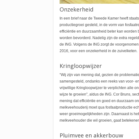
Onzekerheid
In een brief naar de Tweede Kamer heeft staa
productiegroei gesteld, in de vorm van fosfaatr
efficiëntie en duurzaamheid beter kan worden 
worden bevorderd. Nadelig zijn de extra regel
de ING. Volgens de ING zorgt de voorgenomen w
2016, voor een onzekerheid in de zuivelketen.
Kringloopwijzer
“Wij zijn van mening dat, gezien de problemati
samengesteld, ondanks een reeks van voor- en 
vrijwillige Kringloopwijzer te verplichten all
wijze te groeien”, aldus de ING. Cor Bruns, se
mening dat efficiëntie en goed en duurzaam 
melkveehouderij moet qua fosfaatproductie echt
weer groeimogelijkheden zijn. Daarnaast is het
melkveehouder die wil groeien, gaat betekenen”
Pluimvee en akkerbouw