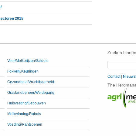
6!
 sectoren 2015
Zoeken binnen
Voer/Melkprijzen/Saldo’s
Fokkerij/Keuringen
Contact
|
Nieuwsb
Gezondheid/Vruchtbaarheid
The Herdmanag
Graslandbeheer/Weidegang
Huisvesting/Gebouwen
Melkwinning/Robots
Voeding/Rantsoenen