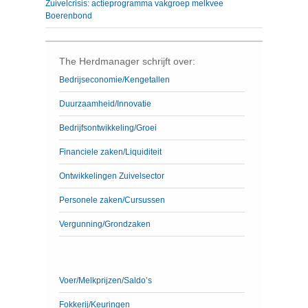
Zuivelcrisis: actieprogramma vakgroep melkvee
Boerenbond
The Herdmanager schrijft over:
Bedrijseconomie/Kengetallen
Duurzaamheid/Innovatie
Bedrijfsontwikkeling/Groei
Financiele zaken/Liquiditeit
Ontwikkelingen Zuivelsector
Personele zaken/Cursussen
Vergunning/Grondzaken
Voer/Melkprijzen/Saldo’s
Fokkerij/Keuringen