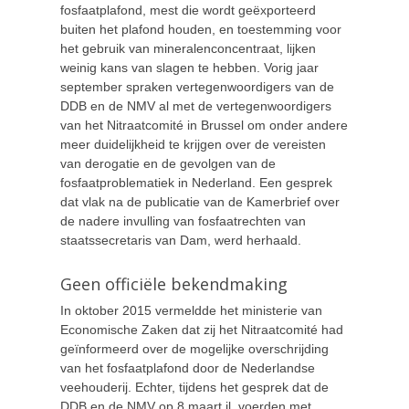
fosfaatplafond, mest die wordt geëxporteerd
buiten het plafond houden, en toestemming voor
het gebruik van mineralenconcentraat, lijken
weinig kans van slagen te hebben. Vorig jaar
september spraken vertegenwoordigers van de
DDB en de NMV al met de vertegenwoordigers
van het Nitraatcomité in Brussel om onder andere
meer duidelijkheid te krijgen over de vereisten
van derogatie en de gevolgen van de
fosfaatproblematiek in Nederland. Een gesprek
dat vlak na de publicatie van de Kamerbrief over
de nadere invulling van fosfaatrechten van
staatssecretaris van Dam, werd herhaald.
Geen officiële bekendmaking
In oktober 2015 vermeldde het ministerie van
Economische Zaken dat zij het Nitraatcomité had
geïnformeerd over de mogelijke overschrijding
van het fosfaatplafond door de Nederlandse
veehouderij. Echter, tijdens het gesprek dat de
DDB en de NMV op 8 maart jl. voerden met