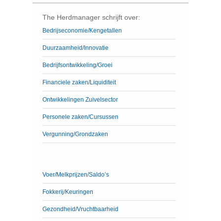
The Herdmanager schrijft over:
Bedrijseconomie/Kengetallen
Duurzaamheid/Innovatie
Bedrijfsontwikkeling/Groei
Financiele zaken/Liquiditeit
Ontwikkelingen Zuivelsector
Personele zaken/Cursussen
Vergunning/Grondzaken
Voer/Melkprijzen/Saldo’s
Fokkerij/Keuringen
Gezondheid/Vruchtbaarheid