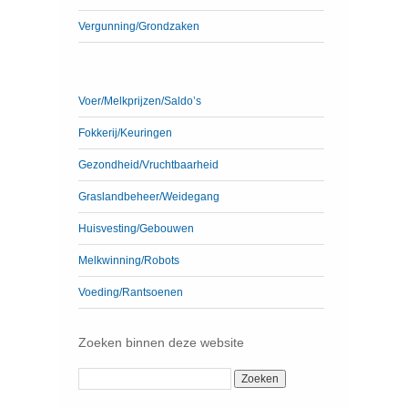
Vergunning/Grondzaken
Voer/Melkprijzen/Saldo’s
Fokkerij/Keuringen
Gezondheid/Vruchtbaarheid
Graslandbeheer/Weidegang
Huisvesting/Gebouwen
Melkwinning/Robots
Voeding/Rantsoenen
Zoeken binnen deze website