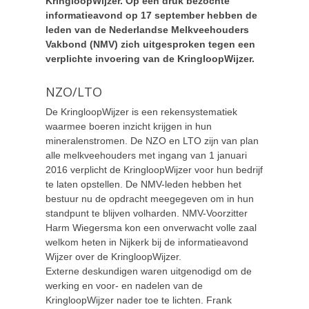
KringloopWijzer. Op een druk bezochte
informatieavond op 17 september hebben de
leden van de Nederlandse Melkveehouders
Vakbond (NMV) zich uitgesproken tegen een
verplichte invoering van de KringloopWijzer.
NZO/LTO
De KringloopWijzer is een rekensystematiek
waarmee boeren inzicht krijgen in hun
mineralenstromen. De NZO en LTO zijn van plan
alle melkveehouders met ingang van 1 januari
2016 verplicht de KringloopWijzer voor hun bedrijf
te laten opstellen. De NMV-leden hebben het
bestuur nu de opdracht meegegeven om in hun
standpunt te blijven volharden. NMV-Voorzitter
Harm Wiegersma kon een onverwacht volle zaal
welkom heten in Nijkerk bij de informatieavond
Wijzer over de KringloopWijzer.
Externe deskundigen waren uitgenodigd om de
werking en voor- en nadelen van de
KringloopWijzer nader toe te lichten. Frank